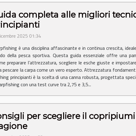
ida completa alle migliori tecni
incipianti
icembre 2025 01:34
arpfishing è una disciplina affascinante e in continua crescita, ideal
o della pesca sportiva. Questa guida essenziale offre una pano
e preparare l’attrezzatura, scegliere le esche giuste e impostare
e a pescare la carpa come un vero esperto. Attrezzatura fondamental
ishing principianti è la scelta di una canna robusta, progettata spec
rpfishing con una test curve tra 2,75 e 3,5...
nsigli per scegliere il copripium
agione