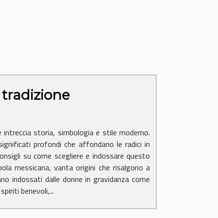
 tradizione
e intreccia storia, simbologia e stile moderno.
gnificati profondi che affondano le radici in
e consigli su come scegliere e indossare questo
 bola messicana, vanta origini che risalgono a
rano indossati dalle donne in gravidanza come
iriti benevoli,...