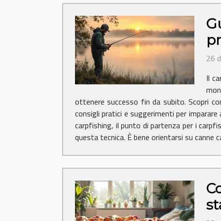
Gu
pr
26 d
Il c
mond
ottenere successo fin da subito. Scopri com
consigli pratici e suggerimenti per imparar
carpfishing, il punto di partenza per i carpf
questa tecnica. È bene orientarsi su canne ca
Co
st