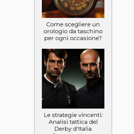
Come scegliere un
orologio da taschino
per ogni occasione?
Le strategie vincenti:
Analisi tattica del
Derby d'Italia