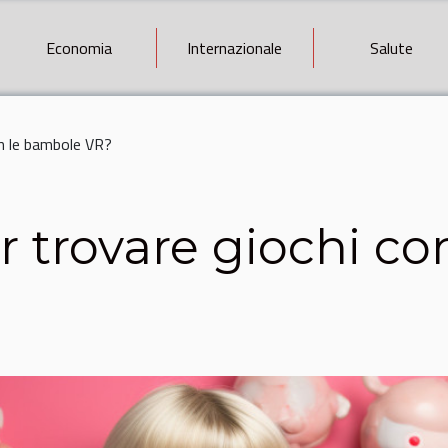
Economia
Internazionale
Salute
on le bambole VR?
r trovare giochi c