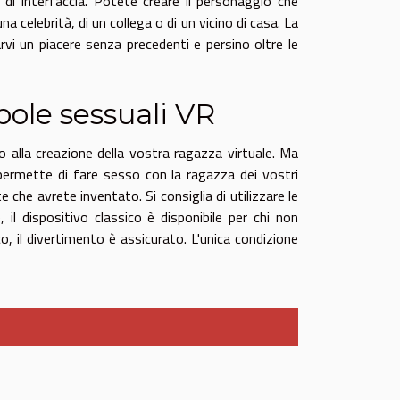
i di interfaccia. Potete creare il personaggio che
na celebrità, di un collega o di un vicino di casa. La
vi un piacere senza precedenti e persino oltre le
bole sessuali VR
o alla creazione della vostra ragazza virtuale. Ma
ermette di fare sesso con la ragazza dei vostri
 che avrete inventato. Si consiglia di utilizzare le
 il dispositivo classico è disponibile per chi non
co, il divertimento è assicurato. L'unica condizione