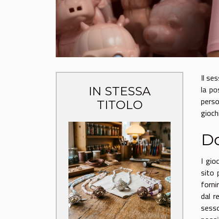
Il se
la po
IN STESSA
perso
TITOLO
giochi
Do
I gio
sito 
forni
dal r
sesso