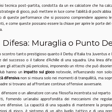
lisi tecnica post-partita, condotta da un ex calciatore che ha calc
 strategie di gioco, può mettere in luce come l'abilità di pochi abbia
o di queste performance che si possono comprendere appieno le d
nti, e come queste possano essere la chiave per aprire le porte del 
a.
 Difesa: Muraglia o Punto D
o scontro tanto prestigioso quanto il Derby d'Italia tra Juventus e 
e del successo o il tallone d'Achille di una squadra. Una linea di
lare gli attacchi più pericolosi, imponendo un ritmo che può disorient
club hanno un
impatto sul gioco
notevole, influenzando non solo 
ità difensiva
non si misura solo nei momenti di tranquillità, ma sop
uadre si trovano ad affrontare continue offensive avversarie.
 difensore o un allenatore con una filosofia incentrata sul reparto
ti, fornendo un'analisi approfondita dei meccanismi che regolano
re difensive. La capacità di una squadra di mantenere la propria 
zioni di gioco, è sintomo di un alto livello tattico e di una pre