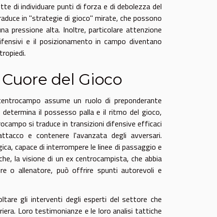
te di individuare punti di forza e di debolezza del
traduce in "strategie di gioco" mirate, che possono
una pressione alta. Inoltre, particolare attenzione
difensivi e il posizionamento in campo diventano
tropiedi.
 Cuore del Gioco
el centrocampo assume un ruolo di preponderante
determina il possesso palla e il ritmo del gioco,
rocampo si traduce in transizioni difensive efficaci
ttacco e contenere l'avanzata degli avversari.
ica, capace di interrompere le linee di passaggio e
che, la visione di un ex centrocampista, che abbia
e o allenatore, può offrire spunti autorevoli e
oltare gli interventi degli esperti del settore che
iera. Loro testimonianze e le loro analisi tattiche