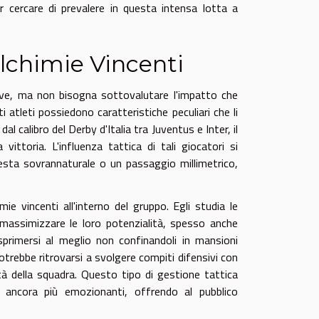
er cercare di prevalere in questa intensa lotta a
 Alchimie Vincenti
isive, ma non bisogna sottovalutare l'impatto che
ti atleti possiedono caratteristiche peculiari che li
al calibro del Derby d'Italia tra Juventus e Inter, il
 vittoria. L'influenza tattica di tali giocatori si
testa sovrannaturale o un passaggio millimetrico,
ie vincenti all'interno del gruppo. Egli studia le
a massimizzare le loro potenzialità, spesso anche
esprimersi al meglio non confinandoli in mansioni
otrebbe ritrovarsi a svolgere compiti difensivi con
lità della squadra. Questo tipo di gestione tattica
 ancora più emozionanti, offrendo al pubblico