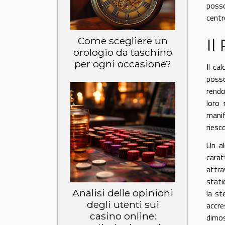
posso
cent
Come scegliere un
Il
orologio da taschino
per ogni occasione?
Il ca
posso
rendo
loro 
manif
riesc
Un al
carat
attra
stati
Analisi delle opinioni
la st
degli utenti sui
accr
casino online:
dimost