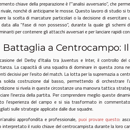
emento chiave della preparazione è l'"analisi avversario", che permet
rivale, nonché di anticiparne le mosse. Questo lavoro di studio si 
dere la scelta di marcature particolari o la decisione di esercitare 
 data alla "fase di non possesso", durante la quale gli schemi 
minanti per contenere gli attacchi avversari e per lanciare rapidi con
 Battaglia a Centrocampo: Il
casione del Derby d'Italia tra Juventus e Inter, il controllo d
tanza. La capacità di una squadra di dominare in questa zona ne 
nti decisivi per l'esito del match. La lotta per la supremazia a cent
 solida costruzione dal basso, permettendo di orchestrare l'a
erdizione si rivela in queste circostanze una manovra tattica strateg
ciare l'inerzia della partita. Per comprendere meglio queste dinami
to l'esperienza del campo e si sia trasformato in commentator
gliati sulle strategie applicate dalle due squadre.
n'analisi approfondita e professionale,
puoi provare questo
: asc
 interpretato il ruolo chiave del centrocampista durante la loro carr