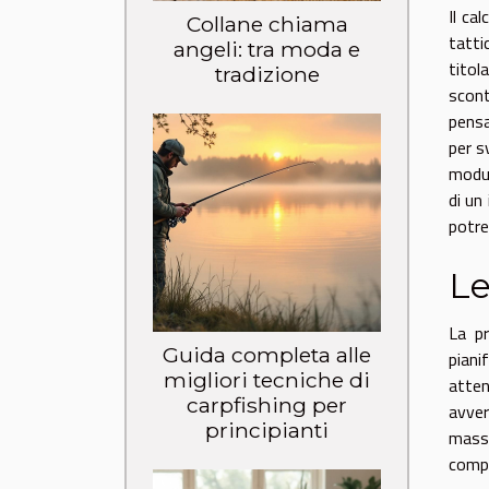
Il ca
Collane chiama
tatti
angeli: tra moda e
titol
tradizione
scont
pensa
per s
modul
di un
potreb
Le
La pr
Guida completa alle
piani
migliori tecniche di
atten
carpfishing per
avver
principianti
massi
comp