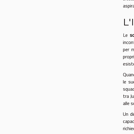
aspir
L'
Le
so
incon
per m
propr
esist
Quand
le su
squad
tra J
alle 
Un di
capac
richi