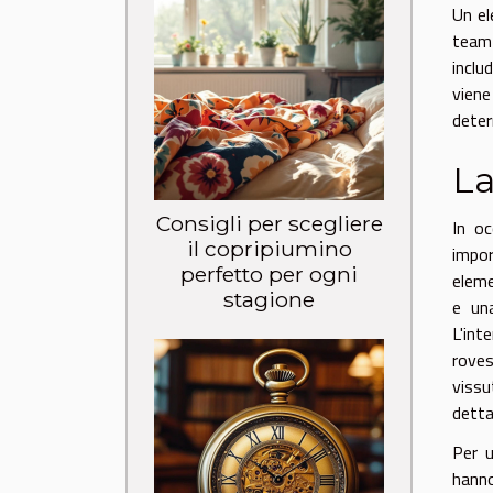
Un el
team 
inclu
viene
deter
La
Consigli per scegliere
In oc
il copripiumino
impor
perfetto per ogni
eleme
stagione
e una
L'int
roves
vissu
detta
Per u
hanno