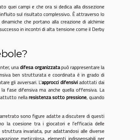
ato quei campi e che ora si dedica alla dissezione
 influito sul risultato complessivo. È attraverso lo
inamiche che portano alla creazione di alchimie
successo in incontri di alta tensione come il Derby
ebole?
Inter, una
difesa organizzata
può rappresentare la
fensiva ben strutturata e coordinata è in grado di
are gli avversari. L'
approcci difensivi
adottati dai
la fase difensiva ma anche quella offensiva. La
rattutto nella
resistenza sotto pressione
, quando
 arretrato sono figure adatte a discutere di questi
 la coesione tra i giocatori e l'efficacia delle
struttura invariata, pur adattandosi alle diverse
parazione meticolosa, elementi indispensabili per