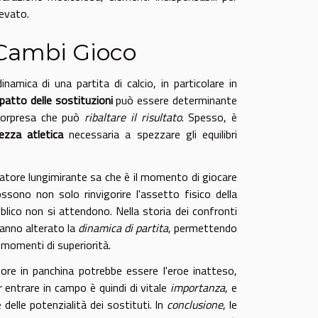
levato.
: Cambi Gioco
amica di una partita di calcio, in particolare in
patto delle sostituzioni
può essere determinante
 sorpresa che può
ribaltare il risultato
. Spesso, è
ezza atletica
necessaria a spezzare gli equilibri
lenatore lungimirante sa che è il momento di giocare
sono non solo rinvigorire l'assetto fisico della
lico non si attendono. Nella storia dei confronti
hanno alterato la
dinamica di partita
, permettendo
o momenti di superiorità.
ore in panchina potrebbe essere l'eroe inatteso,
ar entrare in campo è quindi di vitale
importanza
, e
delle potenzialità dei sostituti. In
conclusione
, le