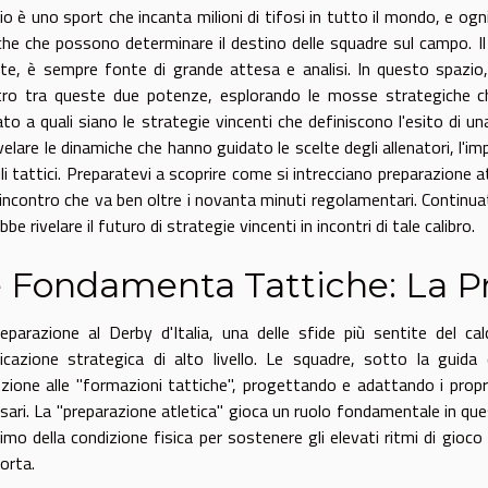
lcio è uno sport che incanta milioni di tifosi in tutto il mondo, e o
che che possono determinare il destino delle squadre sul campo. Il D
ate, è sempre fonte di grande attesa e analisi. In questo spazio,
ro tra queste due potenze, esplorando le mosse strategiche che
to a quali siano le strategie vincenti che definiscono l'esito di una
velare le dinamiche che hanno guidato le scelte degli allenatori, l'im
i tattici. Preparatevi a scoprire come si intrecciano preparazione a
 incontro che va ben oltre i novanta minuti regolamentari. Continuat
be rivelare il futuro di strategie vincenti in incontri di tale calibro.
 Fondamenta Tattiche: La P
eparazione al Derby d'Italia, una delle sfide più sentite del calc
ficazione strategica di alto livello. Le squadre, sotto la guida d
zione alle "formazioni tattiche", progettando e adattando i propri 
sari. La "preparazione atletica" gioca un ruolo fondamentale in que
mo della condizione fisica per sostenere gli elevati ritmi di gioco
orta.