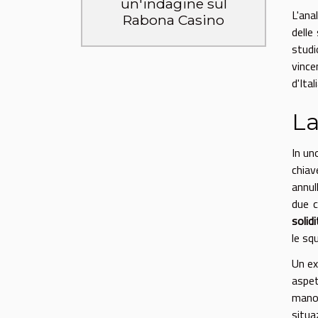
un'indagine sul
L'ana
Rabona Casino
delle
studi
vince
d'Itali
La
In un
chiav
annul
due 
solid
le sq
Un ex
aspet
manov
situa