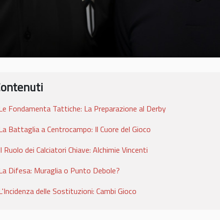
ontenuti
Le Fondamenta Tattiche: La Preparazione al Derby
La Battaglia a Centrocampo: Il Cuore del Gioco
Il Ruolo dei Calciatori Chiave: Alchimie Vincenti
La Difesa: Muraglia o Punto Debole?
L'Incidenza delle Sostituzioni: Cambi Gioco