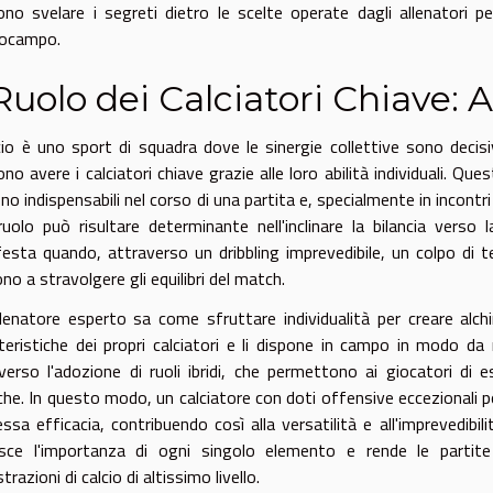
no svelare i segreti dietro le scelte operate dagli allenatori p
rocampo.
 Ruolo dei Calciatori Chiave:
lcio è uno sport di squadra dove le sinergie collettive sono dec
no avere i calciatori chiave grazie alle loro abilità individuali. Ques
no indispensabili nel corso di una partita e, specialmente in incontri d
ruolo può risultare determinante nell'inclinare la bilancia verso la
esta quando, attraverso un dribbling imprevedibile, un colpo di 
ono a stravolgere gli equilibri del match.
lenatore esperto sa come sfruttare individualità per creare alchim
teristiche dei propri calciatori e li dispone in campo in modo d
verso l'adozione di ruoli ibridi, che permettono ai giocatori di 
che. In questo modo, un calciatore con doti offensive eccezionali p
essa efficacia, contribuendo così alla versatilità e all'imprevedibi
esce l'importanza di ogni singolo elemento e rende le partite
razioni di calcio di altissimo livello.